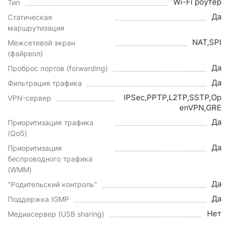
Wi-Fi роутер
Тип
Да
Статическая
маршрутизация
NAT,SPI
Межсетевой экран
(файрвол)
Да
Проброс портов (forwarding)
Да
Фильтрация трафика
IPSec,PPTP,L2TP,SSTP,Op
VPN-сервер
enVPN,GRE
Да
Приоритизация трафика
(QoS)
Да
Приоритизация
беспроводного трафика
(WMM)
Да
"Родительский контроль"
Да
Поддержка IGMP
Нет
Медиасервер (USB sharing)