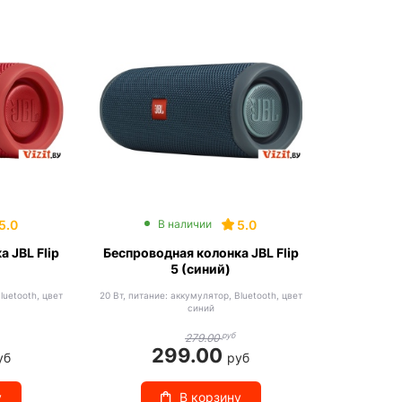
5.0
5.0
В наличии
 JBL Flip
Беспроводная колонка JBL Flip
5 (синий)
luetooth, цвет
20 Вт, питание: аккумулятор, Bluetooth, цвет
синий
руб
279.00
299.00
уб
руб
у
В корзину