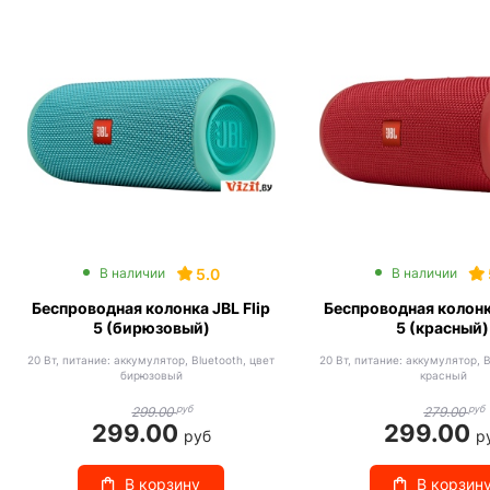
5.0
В наличии
В наличии
Беспроводная колонка JBL Flip
Беспроводная колонка
5 (бирюзовый)
5 (красный)
20 Вт, питание: аккумулятор, Bluetooth, цвет
20 Вт, питание: аккумулятор, B
бирюзовый
красный
руб
руб
299.00
279.00
299.00
299.00
руб
р
В корзину
В корзин